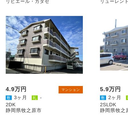
リビエール・カタセ
リューレン
4.9万円
5.9万円
マンション
3ヶ月
-
2ヶ月
敷
礼
敷
2DK
2SLDK
静岡県牧之原市
静岡県牧之