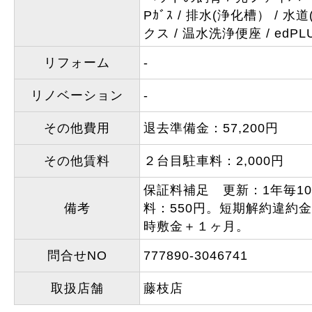
Pｶﾞｽ
排水(浄化槽）
水道
クス
温水洗浄便座
edPL
リフォーム
-
リノベーション
-
その他費用
退去準備金：57,200円
その他賃料
２台目駐車料：2,000円
保証料補足 更新：1年毎10
備考
料：550円。短期解約違約
時敷金＋１ヶ月。
問合せNO
777890-3046741
取扱店舗
藤枝店