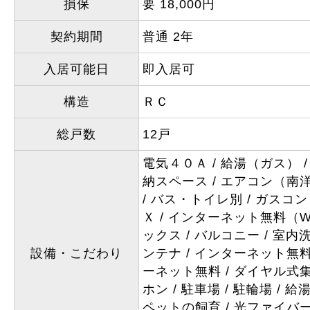
損保
要 18,000円
契約期間
普通 2年
入居可能日
即入居可
構造
ＲＣ
総戸数
12戸
電気４０Ａ
給湯（ガス）
納スペース
エアコン（南
バス・トイレ別
ガスコン
Ｘ
インターネット無料（Wi
ックス
バルコニー
室内
設備・こだわり
ンテナ
インターネット無料（
ーネット無料
ダイヤル式
ホン
駐車場
駐輪場
給湯
ペットの飼育
光ファイバ