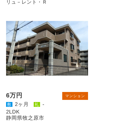
リュ－レント・Ｒ
6万円
マンション
2ヶ月
-
敷
礼
2LDK
静岡県牧之原市