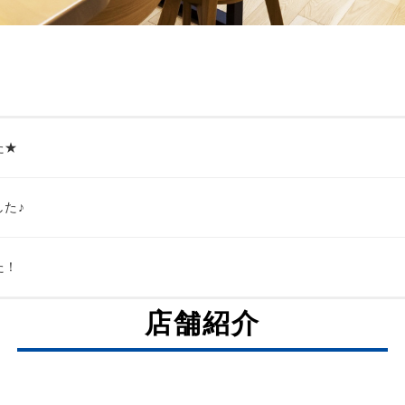
た★
た♪
た！
店舗紹介