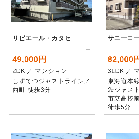
リビエール・カタセ
サニーコ
–
49,000円
82,000
2DK
／
マンション
3LDK
／
しずてつジャストライン／
東海道本
西町 徒歩3分
鉄ジャス
市立高校前
徒歩5分