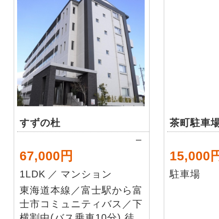
すずの杜
茶町駐車
–
67,000円
15,000
1LDK
／
マンション
駐車場
東海道本線／富士駅から富
士市コミュニティバス／下
横割中(バス乗車10分) 徒