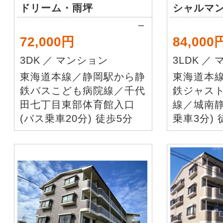
ドリーム・雨坪
シャルマ
–
72,000円
84,000
3DK
／
マンション
3LDK
／
東海道本線／静岡駅から静
東海道本
鉄バスこども病院線／千代
鉄ジャス
田七丁目東部体育館入口
線／城南静
(バス乗車20分) 徒歩5分
乗車3分) 