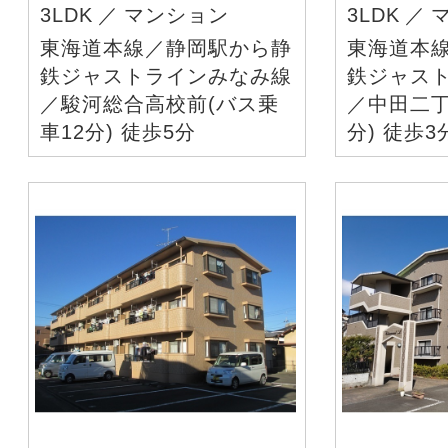
3LDK
／
マンション
3LDK
／
東海道本線／静岡駅から静
東海道本
鉄ジャストラインみなみ線
鉄ジャス
／駿河総合高校前(バス乗
／中田二丁
車12分) 徒歩5分
分) 徒歩3