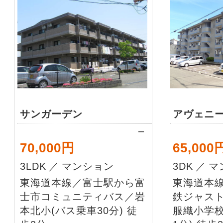
サンガーデン
アヴェニ
–
70,000円
65,000
3LDK
／
マンション
3DK
／
マ
東海道本線／富士駅から富
東海道本
士市コミュニティバス／岩
鉄ジャス
本北小(バス乗車30分) 徒
服織小学校